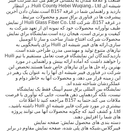
صنعت و علاقه مندان به یکسانی فراهم می کند.شرکت فیبر
شیشه ای Huili County Hebei Wuqiang.، Ltd. در انتظار
بازدید و راهنمایی شما در غرفه B157 است.نشان دادن آخرین
پیشرفت ها در فناوری براق سیم و محصولات مرتبط.
در غرفه B157، شرکت Huili Glass Fiber Co، Ltd از نمایش
طیف نوآورانه محصولات خود که نمونه ای از تعهد شرکت به
کیفیت و برتری است، هیجان زده است.نمايشگاه براي نمايش
محصولات شرکت افتتاح شداز ساخت و ساز تا اتومبیل
سازی،ارائه های فیبر شیشه ای Huili برای پاسخگویی به
نیازهای متنوع تولید و مهندسی مدرن طراحی شده است.
بازدیدکنندگان این نمایشگاه فرصت تعامل مستقیم با تیم Huili
را خواهند داشت که آماده ارائه بینش و راهنمایی در مورد
بهترین راه حل ها برای نیازهای خاص شما هستند.تخصص این
شرکت در فناوری فیبر شیشه ای آنها را به عنوان یک رهبر در
این زمینه قرار می دهد، و محصولات آنها به خاطر دوام و
عملکردشان شناخته شده اند.
نمایشگاه بین المللی براق سیم آنپینگ فقط یک نمایشگاه
نیست، بلکه گردهمایی ذهن هاست، جایی که نوآوری با فرصت
ملاقات می کند.حتماً به B157 مراجعه کنيد تا اطلاعات
بيشتري در مورد شرکت فايبر شيشه اي Huili داشته باشيد.،
Ltd. و کشف کنید که چگونه محصولات آنها می توانند پروژه
های شما را افزایش دهند.
دسته بندی های محصول نمایش: صفحه نمایش
فیبرگلاس،شبکه های پلی شده، صفحه نمایش مقاوم در برابر