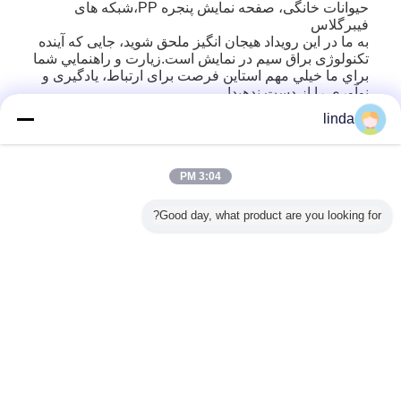
حیوانات خانگی، صفحه نمایش پنجره PP،شبکه های
فیبرگلاس
به ما در این رویداد هیجان انگیز ملحق شوید، جایی که آینده
تکنولوژی براق سیم در نمایش است.زيارت و راهنمايي شما
براي ما خيلي مهم استاین فرصت برای ارتباط، یادگیری و
نوآوری را از دست ندهید!
linda
Recommended Products
3:04 PM
Good day, what product are you looking for?
 حشرات
3صفحه نمایش
صفحه نمایش
شبکه محافظ پنجره
س مقاوم در
حشرات 0.0 متر
استاندارد 18 * 16
های فیبرگلاس
MM PE
ب با روکش
عرض راه حل نهایی
سیاه و سفید PVC با
پوشیده از PVC 18 *
، ایده آل برای
صفحه نمایش پنجره
روکش فایبرگلاس
16 میش در نوع
تنظیم ش
 فضای باز،
فیبرگلاس با پوشش
بافت بافت ساده
تاشو منا
ا، درها و
PVC
برای دوام طولانی
درب ها 
تغییر زبان
های تهویه
نص
Persian